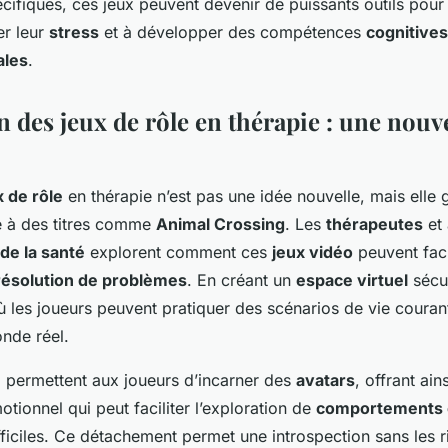
ifiques, ces jeux peuvent devenir de puissants outils pour
les joueurs à faire
er leur
stress
et à développer des compétences
cognitives
les
.
on des jeux de rôle en thérapie : une nouv
x de rôle
en thérapie n’est pas une idée nouvelle, mais elle
e à des titres comme
Animal Crossing
. Les
thérapeutes
et 
de la santé
explorent comment ces
jeux vidéo
peuvent faci
résolution de problèmes
. En créant un
espace virtuel
sécur
où les joueurs peuvent pratiquer des scénarios de vie couran
nde réel.
e
permettent aux joueurs d’incarner des
avatars
, offrant ain
ionnel qui peut faciliter l’exploration de
comportements c
ficiles. Ce détachement permet une introspection sans les r