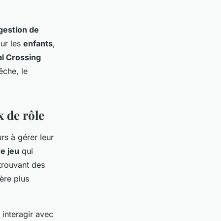
gestion de
ur les
enfants
,
l Crossing
êche, le
x de rôle
rs à gérer leur
e jeu
qui
 trouvant des
ère plus
 interagir avec