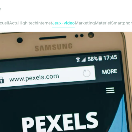
?
cueil
Actu
High tech
Internet
Jeux-video
Marketing
Matériel
Smartpho