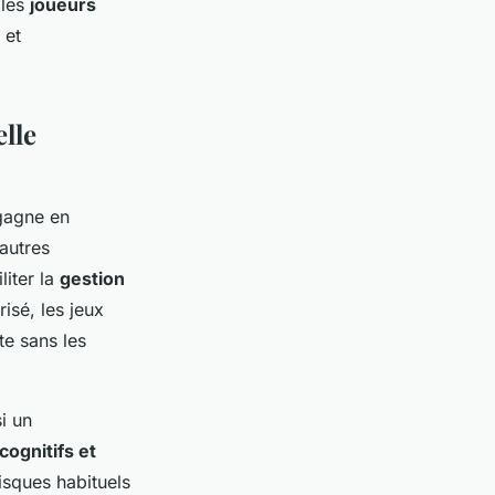
 les
joueurs
et
elle
 gagne en
autres
liter la
gestion
isé, les jeux
te sans les
si un
ognitifs et
isques habituels