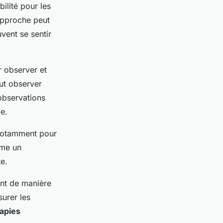
bilité pour les
approche peut
vent se sentir
r observer et
t observer
 observations
e.
notamment pour
me un
e.
ent de manière
urer les
apies