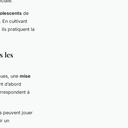
ociale.
olescents
de
 En cultivant
ls pratiquent la
s les
ques, une
mise
t d’abord
correspondent à
s peuvent jouer
ir un