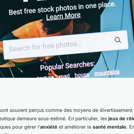
 rôle peuvent-ils
ont souvent perçus comme des moyens de divertissement, 
eutique demeure sous-estimé. En particulier, les
jeux de rôl
smes de gestion de
ques pour gérer l’
anxiété
et améliorer la
santé mentale
. E