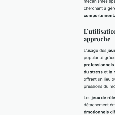
mécanismes spéc
l'anxiété pour aider 
cherchant à gér
comportementa
face au stress?
L’utilisati
approche
Léa
•
17 septembre 2024
•
6 min de lecture
L’usage des
jeu
popularité grâc
professionnels 
du stress
et la
offrent un lieu 
pressions du mo
Les
jeux de rôl
détachement émot
émotionnels
dif