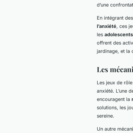
d’une confronta
En intégrant de
l’anxiété
, ces j
les
adolescents
offrent des acti
jardinage, et la 
Les mécanis
Les jeux de rôle
anxiété. L’une d
encouragent la
solutions, les j
sereine.
Un autre mécanis