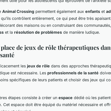
ement utile pour les adolescents qui éprouvent de l’anxiété s
e
Animal Crossing
permettent également aux
enfants
et
ad
qu’ils contrôlent entièrement, ce qui peut être très apaisant.
 décorant des maisons ou en construisant des communautés, i
ss
et la
résolution de problèmes
de manière ludique.
place de jeux de rôle thérapeutiques dan
 santé
fficacement les
jeux de rôle
dans des approches thérapeuti
ique est nécessaire. Les
professionnels de la santé
doiven
esoins spécifiques de leurs patients et choisir des jeux qui 
ères étapes consiste à créer un
espace
dédié où les patient
é. Cet espace doit être équipé du matériel nécessaire et offr