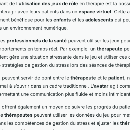
ant de l’
utilisation des jeux de rôle
en thérapie est la possi
nteragir avec leurs patients dans un
espace virtuel
. Cette 
rement bénéfique pour les
enfants
et les
adolescents
qui peu
ans un environnement numérique.
les
professionnels de la santé
peuvent utiliser les jeux pou
mportements en temps réel. Par exemple, un
thérapeute
peu
nt gère une situation stressante dans le jeu et utiliser ces
 stratégies de gestion du stress lors des séances de thérapi
x peuvent servir de pont entre le
thérapeute
et le
patient
, 
mal à s’ouvrir dans un cadre traditionnel. L’
avatar
agit com
ermettant une communication plus fluide et moins intimidant
e
offrent également un moyen de suivre les progrès du pati
es
thérapeutes
peuvent utiliser les données du jeu pour mes
ans les compétences de gestion du stress et ajuster les
thér