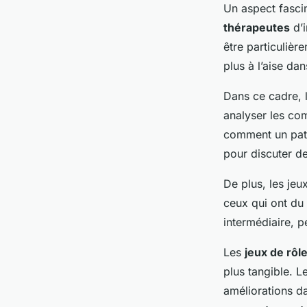
Un aspect fascin
thérapeutes
d’i
être particuliè
plus à l’aise d
Dans ce cadre, 
analyser les co
comment un patie
pour discuter de
De plus, les jeu
ceux qui ont du 
intermédiaire, p
Les
jeux de rôl
plus tangible. L
améliorations d